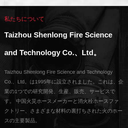
私たちについて
Taizhou Shenlong Fire Science
and Technology Co.、Ltd。
Taizhou Shenlong Fire Science and Technology
Co.、Ltd。は1995年に設立されました。これは、企
業の1つでの研究開発、生産、販売、サービスで
す。
中国火災ホースメーカーと消火栓ホースファ
クトリー
、さまざまな材料の裏打ちされた火のホー
スの主要製品。