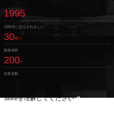
1995
1995年に設立されました
30
年+
製造体験
200
+
従業員数
Slfireを理解してください